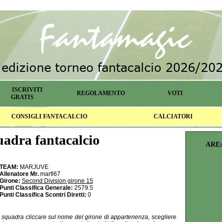
ISCRIVITI
REGOLAMENTO
VOTI
GRATIS
CONSIGLI FANTACALCIO
CALCIATORI
adra fantacalcio
ARE
TEAM:
MARJUVE
Allenatore Mr.
marfi67
Girone:
Second Division girone 15
Punti Classifica Generale:
2579.5
Punti Classifica Scontri Diretti:
0
la squadra cliccare sul nome del girone di appartenenza, scegliere