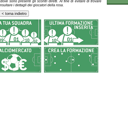
ve sono presenti gli scontri diretti. Al fine di evitare di trovare
nsultare i dettagli dei giocatori della rosa.