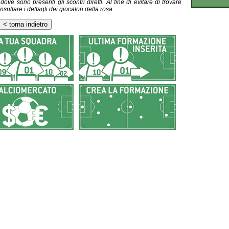
ve sono presenti gli scontri diretti. Al fine di evitare di trovare
nsultare i dettagli dei giocatori della rosa.