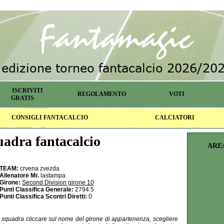
ISCRIVITI
REGOLAMENTO
VOTI
GRATIS
CONSIGLI FANTACALCIO
CALCIATORI
adra fantacalcio
ARE
TEAM:
crvena zvezda
Allenatore Mr.
lastampa
Girone:
Second Division girone 10
Punti Classifica Generale:
2794.5
Punti Classifica Scontri Diretti:
0
la squadra cliccare sul nome del girone di appartenenza, scegliere