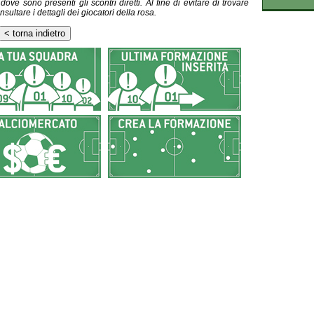
ve sono presenti gli scontri diretti. Al fine di evitare di trovare
nsultare i dettagli dei giocatori della rosa.