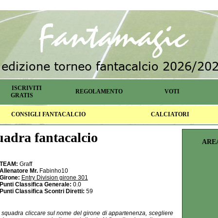
ISCRIVITI
REGOLAMENTO
VOTI
GRATIS
CONSIGLI FANTACALCIO
CALCIATORI
adra fantacalcio
ARE
TEAM:
Graff
Allenatore Mr.
Fabinho10
Girone:
Entry Division girone 301
Punti Classifica Generale:
0.0
Punti Classifica Scontri Diretti:
59
la squadra cliccare sul nome del girone di appartenenza, scegliere