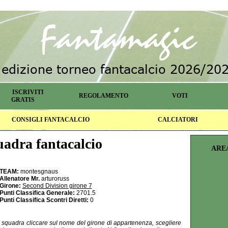
ISCRIVITI
REGOLAMENTO
VOTI
GRATIS
CONSIGLI FANTACALCIO
CALCIATORI
adra fantacalcio
ARE
TEAM:
montesgnaus
Allenatore Mr.
arturoruss
Girone:
Second Division girone 7
Punti Classifica Generale:
2701.5
Punti Classifica Scontri Diretti:
0
la squadra cliccare sul nome del girone di appartenenza, scegliere