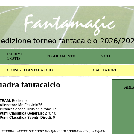
ISCRIVITI
REGOLAMENTO
VOTI
GRATIS
CONSIGLI FANTACALCIO
CALCIATORI
adra fantacalcio
ARE
TEAM:
Bochense
Allenatore Mr.
Emiviola76
Girone:
Second Division girone 17
Punti Classifica Generale:
2707.0
Punti Classifica Scontri Diretti:
0
la squadra cliccare sul nome del girone di appartenenza, scegliere