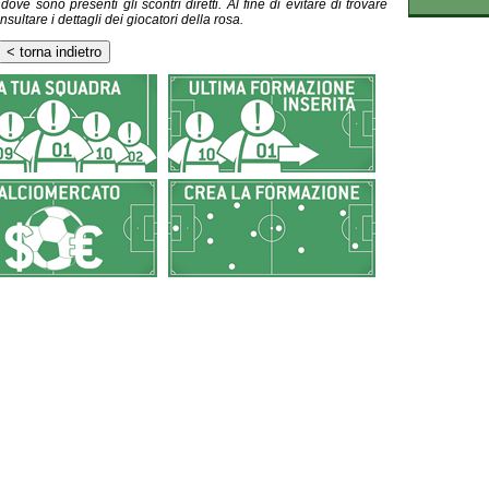
ve sono presenti gli scontri diretti. Al fine di evitare di trovare
nsultare i dettagli dei giocatori della rosa.