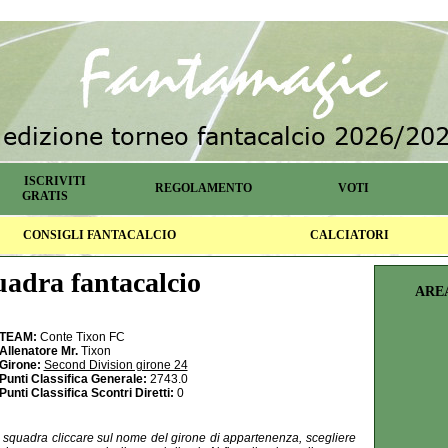
ISCRIVITI
REGOLAMENTO
VOTI
GRATIS
CONSIGLI FANTACALCIO
CALCIATORI
adra fantacalcio
ARE
TEAM:
Conte Tixon FC
Allenatore Mr.
Tixon
Girone:
Second Division girone 24
Punti Classifica Generale:
2743.0
Punti Classifica Scontri Diretti:
0
la squadra cliccare sul nome del girone di appartenenza, scegliere