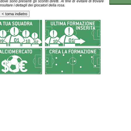
ve sono presenti gli scontri diretti. Al fine di evitare di trovare
nsultare i dettagli dei giocatori della rosa.