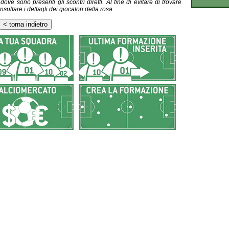
ve sono presenti gli scontri diretti. Al fine di evitare di trovare
nsultare i dettagli dei giocatori della rosa.