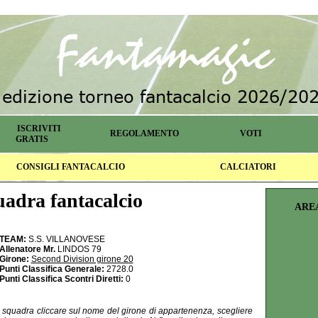
ISCRIVITI
REGOLAMENTO
VOTI
GRATIS
CONSIGLI FANTACALCIO
CALCIATORI
adra fantacalcio
ARE
TEAM:
S.S. VILLANOVESE
Allenatore Mr.
LINDOS 79
Girone:
Second Division girone 20
Punti Classifica Generale:
2728.0
Punti Classifica Scontri Diretti:
0
la squadra cliccare sul nome del girone di appartenenza, scegliere