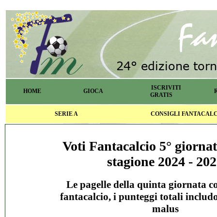
ISCRIVITI
HOME
GIOCA
GRATIS
SERIE A
CONSIGLI FANTACAL
Voti Fantacalcio 5° giornat
stagione 2024 - 20
Le pagelle della quinta giornata co
fantacalcio, i punteggi totali includ
malus