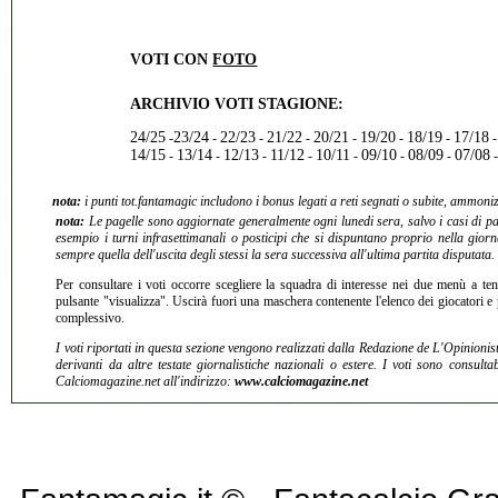
VOTI CON
FOTO
ARCHIVIO VOTI STAGIONE:
24/25
23/24
22/23
21/22
20/21
19/20
18/19
17/18
-
-
-
-
-
-
-
14/15
13/14
12/13
11/12
10/11
09/10
08/09
07/08
-
-
-
-
-
-
-
nota:
i punti tot.fantamagic includono i bonus legati a reti segnati o subite, ammoniz
nota:
Le pagelle sono aggiornate generalmente ogni lunedi sera, salvo i casi di par
esempio i turni infrasettimanali o posticipi che si dispuntano proprio nella giorn
sempre quella dell'uscita degli stessi la sera successiva all'ultima partita disputata.
Per consultare i voti occorre scegliere la squadra di interesse nei due menù a tend
pulsante "visualizza". Uscirà fuori una maschera contenente l'elenco dei giocatori 
complessivo.
I voti riportati in questa sezione vengono realizzati dalla Redazione de L'Opinionis
derivanti da altre testate giornalistiche nazionali o estere. I voti sono consulta
Calciomagazine.net all'indirizzo:
www.calciomagazine.net