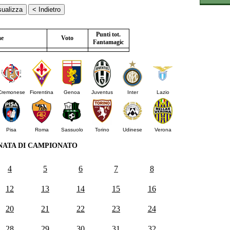
Punti tot.
e
Voto
Fantamagic
Cremonese
Fiorentina
Genoa
Juventus
Inter
Lazio
Pisa
Roma
Sassuolo
Torino
Udinese
Verona
NATA DI CAMPIONATO
4
5
6
7
8
12
13
14
15
16
20
21
22
23
24
28
29
30
31
32