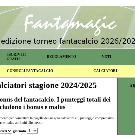
ISCRIVITI
REGOLAMENTO
VOTI
GRATIS
CONSIGLI FANTACALCIO
CALCIATORI
lciatori stagione 2024/2025
AR
nus del fantacalcio. I punteggi totali dei
ncludono i bonus e malus
rimento per consultare la pagella del singolo calciatore e il punteggio comprensivo
s e malus attribuiti allo stesso
giornata