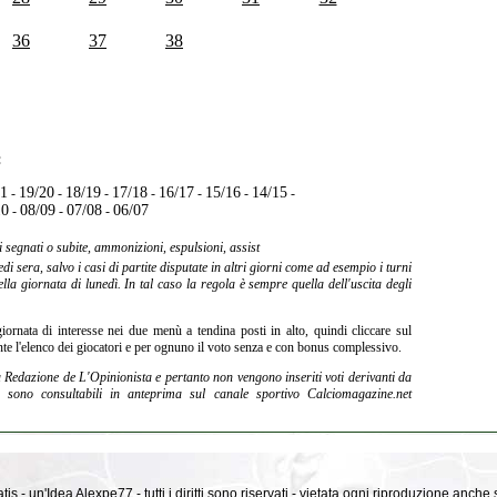
36
37
38
:
21
19/20
18/19
17/18
16/17
15/16
14/15
-
-
-
-
-
-
-
10
08/09
07/08
06/07
-
-
-
i segnati o subite, ammonizioni, espulsioni, assist
 sera, salvo i casi di partite disputate in altri giorni come ad esempio i turni
lla giornata di lunedì. In tal caso la regola è sempre quella dell'uscita degli
giornata di interesse nei due menù a tendina posti in alto, quindi cliccare sul
te l'elenco dei giocatori e per ognuno il voto senza e con bonus complessivo.
la Redazione de L'Opinionista e pertanto non vengono inseriti voti derivanti da
oti sono consultabili in anteprima sul canale sportivo Calciomagazine.net
is - un'Idea Alexpe77 - tutti i diritti sono riservati - vietata ogni riproduzione anche