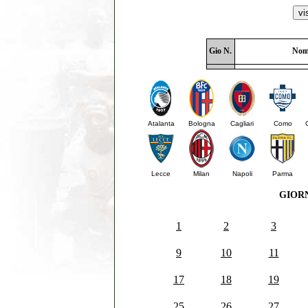
Gio N.
Nom
Atalanta
Bologna
Cagliari
Como
Lecce
Milan
Napoli
Parma
GIOR
1
2
3
9
10
11
17
18
19
25
26
27