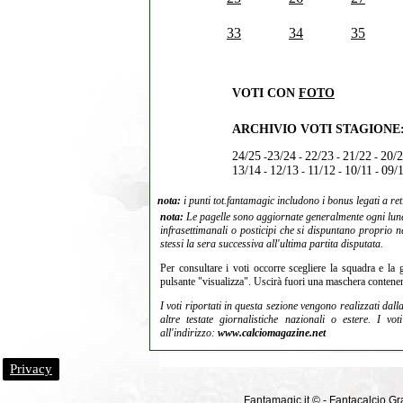
33
34
35
VOTI CON
FOTO
ARCHIVIO VOTI STAGIONE
24/25
23/24
22/23
21/22
20/
-
-
-
-
13/14
12/13
11/12
10/11
09/
-
-
-
-
nota:
i punti tot.fantamagic includono i bonus legati a ret
nota:
Le pagelle sono aggiornate generalmente ogni lunedi
infrasettimanali o posticipi che si dispuntano proprio ne
stessi la sera successiva all'ultima partita disputata.
Per consultare i voti occorre scegliere la squadra e la 
pulsante "visualizza". Uscirà fuori una maschera contenen
I voti riportati in questa sezione vengono realizzati dal
altre testate giornalistiche nazionali o estere. I v
all'indirizzo:
www.calciomagazine.net
Privacy
Fantamagic.it © - Fantacalcio Grat