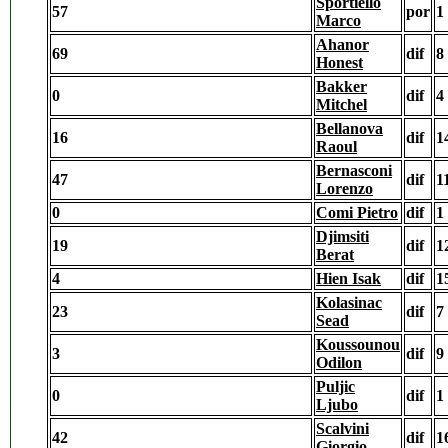
Sportiello
57
por
1
Marco
Ahanor
69
dif
8
Honest
Bakker
0
dif
4
Mitchel
Bellanova
16
dif
1
Raoul
Bernasconi
47
dif
1
Lorenzo
0
Comi Pietro
dif
1
Djimsiti
19
dif
1
Berat
4
Hien Isak
dif
1
Kolasinac
23
dif
7
Sead
Koussounou
3
dif
9
Odilon
Puljic
0
dif
1
Ljubo
Scalvini
42
dif
1
Giorgio