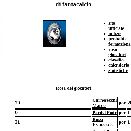
di fantacalcio
sito
ufficiale
notizie
probabile
formazione
rosa
giocatori
classifica
calendario
statistiche
Rosa
dei giocatori
Carnesecchi
29
por
2
Marco
0
Pardel Piotr
por
1
Rossi
31
por
1
Francesco