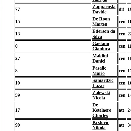
Zappacosta
77
dif
1
Davide
De Roon
15
cen
1
Marten
Ederson da
13
cen
2
Silva
Gaetano
0
cen
1
Gianluca
Maldini
27
cen
1
Daniel
Pasalic
8
cen
1
Mario
Samardzic
10
cen
1
Lazar
Zalewski
59
cen
1
Nicola
De
17
Ketelaere
att
2
Charles
Krstovic
90
att
3
Nikola