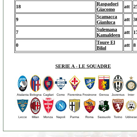
Raspadori
18
att
2
Giacomo
Scamacca
9
att
3
Gianluca
Sulemana
7
att
1
Kamaldeen
Toure El
0
att
8
Bilal
SERIE A - LE SQUADRE
Atalanta
Bologna
Cagliari
Como
Fiorentina
Frosinone
Genoa
Juventus
Inter
Lecce
Milan
Monza
Napoli
Parma
Roma
Sassuolo
Torino
Udinese