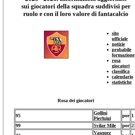
sui giocatori della squadra suddivisi per
ruolo e con il loro valore di fantacalcio
sito
ufficiale
notizie
probabile
formazione
rosa
giocatori
classifica
calendario
statistiche
Rosa
dei giocatori
Gollini
95
por
1
Pierluigi
99
Svilar Mile
por
2
Vasquez