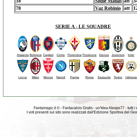
18
Soule Matias
att
3
78
Vaz Robinio
att
1
SERIE A - LE SQUADRE
Atalanta
Bologna
Cagliari
Como
Fiorentina
Frosinone
Genoa
Juventus
Inter
Lecce
Milan
Monza
Napoli
Parma
Roma
Sassuolo
Torino
Udinese
Fantamagic.it © - Fantacalcio Gratis - un'Idea Alexpe77 - tutti i 
I voti presenti sul sito sono realizzati dall'Edizione Sportiva del G