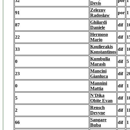
32
por
1
Devis
Zelezny
91
por
1
Radoslaw
Ghilardi
87
dif
1
Daniele
Hermoso
22
dif
1
Mario
Koulierakis
33
dif
1
Konstantinos
Kumbulla
0
dif
5
Marash
Mancini
23
dif
2
Gianluca
Mannini
0
dif
1
Mattia
N'Dika
5
dif
1
Obite Evan
Rensch
2
dif
1
Devyne
Sangare
66
dif
1
Buba