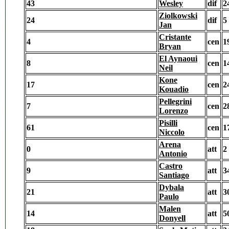
43
Wesley
dif
2
Ziolkowski
24
dif
5
Jan
Cristante
4
cen
1
Bryan
El Aynaoui
8
cen
1
Neil
Kone
17
cen
2
Kouadio
Pellegrini
7
cen
2
Lorenzo
Pisilli
61
cen
1
Niccolo
Arena
0
att
2
Antonio
Castro
9
att
3
Santiago
Dybala
21
att
3
Paulo
Malen
14
att
5
Donyell