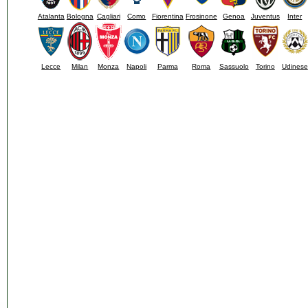
Atalanta
Bologna
Cagliari
Como
Fiorentina
Frosinone
Genoa
Juventus
Inter
Lecce
Milan
Monza
Napoli
Parma
Roma
Sassuolo
Torino
Udinese